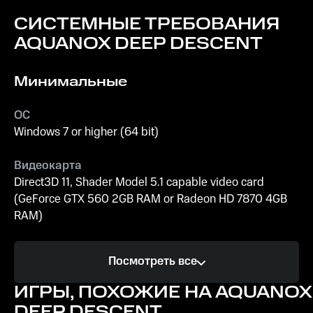
СИСТЕМНЫЕ ТРЕБОВАНИЯ
AQUANOX DEEP DESCENT
Минимальные
ОС
Windows 7 or higher (64 bit)
Видеокарта
Direct3D 11, Shader Model 5.1 capable video card
(GeForce GTX 560 2GB RAM or Radeon HD 7870 4GB
RAM)
Память
Посмотреть все
8 GB ОЗУ
ИГРЫ, ПОХОЖИЕ НА AQUANOX
Место на диске
DEEP DESCENT