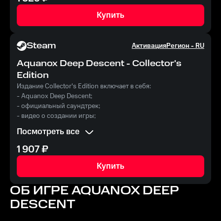
Купить
Steam
Активация
Регион -
RU
Aquanox Deep Descent - Collector's
Edition
Издание Collector's Edition включает в себя:
- Aquanox Deep Descent;
- официальный саундтрек;
- видео о создании игры;
- цифровой артбук;
Посмотреть все
- эксклюзивный корабль «Мантикора»;
- дополненную сцену концовки, связывающую события
1 907
₽
основной игры и Aquanox Deep Descent.
Купить
ОБ ИГРЕ
AQUANOX DEEP
DESCENT