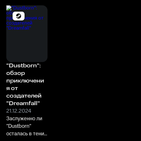
"Dustborn":
обзор
приключени
я от
создателей
"Dreamfall"
21.12.2024
Заслуженно ли
"Dustborn"
осталась в тени