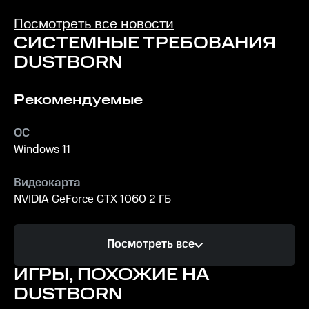
среди более
популярных
Посмотреть все новости
релизов?
СИСТЕМНЫЕ ТРЕБОВАНИЯ
DUSTBORN
Рекомендуемые
ОС
Windows 11
Видеокарта
NVIDIA GeForce GTX 1060 2 ГБ
Процессор
Посмотреть все
Intel Core i5
ИГРЫ, ПОХОЖИЕ НА
Память
DUSTBORN
8 ГБ ОЗУ