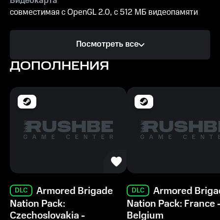
Видеокарта
совместимая с OpenGL 2.0, с 512 МБ видеопамяти
Процессор
Посмотреть все
1 ГГц
ДОПОЛНЕНИЯ
Память
1 ГБ ОЗУ
Место на диске
1 ГБ
Рекомендуемые
ОС
Windows 10
Armored Brigade
Armored Briga
DLC
DLC
Видеокарта
Nation Pack:
Nation Pack: France 
совместимая с OpenGL 2.0, с 512 МБ видеопамяти
Czechoslovakia -
Belgium