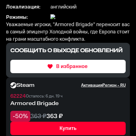
Локализация:
английский
Режимы:
Уважаемые игроки, "Armored Brigade" переносит вас
в самый эпицентр Холодной войны, где Европа стоит
на грани масштабного конфликта.
СООБЩИТЬ О ВЫХОДЕ ОБНОВЛЕНИЙ
В избранное
Steam
Активация
Регион -
RU
62224
Осталось: 6 дн. 19 ч
Armored Brigade
-
50
%
363
₽
363
₽
Купить