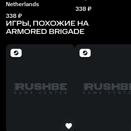
Netherlands
338
₽
Процессор
338
₽
1 ГГц
ИГРЫ, ПОХОЖИЕ НА
ARMORED BRIGADE
Память
2 ГБ ОЗУ
Место на диске
1 ГБ