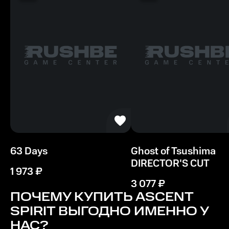
Минимальные
ОС
Windows 7
Видеокарта
эквивалент AMD 290 / NVIDIA GTX 970 или выше
Процессор
Intel i5-4590 эквивалент или выше
63 Days
Ghost of Tsushima
Память
DIRECTOR'S CUT
1 ГБ ОЗУ
1 973
₽
3 077
₽
Место на диске
ПОЧЕМУ КУПИТЬ
ASCENT
1160 MБ
SPIRIT
ВЫГОДНО ИМЕННО У
НАС?