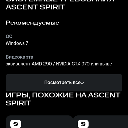
ASCENT SPIRIT
Рекомендуемые
ОС
Windows 7
Видеокарта
эквивалент AMD 290 / NVIDIA GTX 970 или выше
Процессор
Посмотреть все
Intel i5-4590 эквивалент или выше
ИГРЫ, ПОХОЖИЕ НА ASCENT
Память
SPIRIT
1 ГБ ОЗУ
Место на диске
1160 MБ