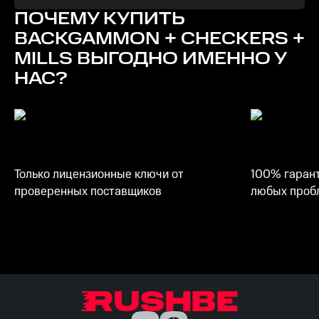
ПОЧЕМУ КУПИТЬ
Память
BACKGAMMON + CHECKERS +
1 ГБ ОЗУ
MILLS
ВЫГОДНО ИМЕННО У
НАС?
Место на диске
350 MБ
Рекомендуемые
ОС
Только лицензионные ключи от
100% гарант
Windows 11
проверенных поставщиков
любых пробл
Видеокарта
DirectX: 9
Процессор
2 ГгЦ
Память