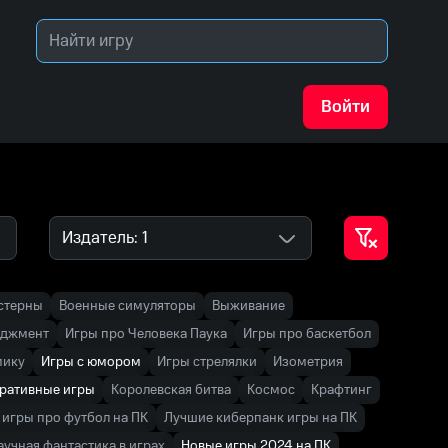
Войти
Издатель: 1
стерны
Военные симуляторы
Выживание
еджмент
Игры про Человека Паука
Игры про баскетбол
мику
Игры с юмором
Игры стрелялки
Изометрия
ративные игры
Королевская битва
Космос
Крафтинг
игры про футбол на ПК
Лучшие киберпанк игры на ПК
аучная фантастика в играх
Новые игры 2024 на ПК