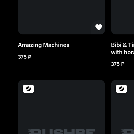
Amazing Machines
Bibi & T
with hor
375
₽
375
₽