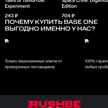
Tales of Tomorrow:
Space Crew: Legend
9th Generation Intel i5 or equivalent
Experiment
Edition
Память
243
₽
704
₽
8 GB ОЗУ
ПОЧЕМУ КУПИТЬ
BASE ONE
ВЫГОДНО ИМЕННО У НАС?
Место на диске
6 GB
Только лицензионные ключи от
100% гарант
проверенных поставщиков
любых пробл