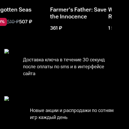
rgotten Seas
Farmer's Father: Save
Warham
the Innocence
Rogue T
510
₽
507
₽
0
%
361
₽
1 503
₽
Доставка ключа в течение 30 секунд
после оплаты по sms и в интерфейсе
сайта
Новые акции и распродажи по сотням
игр каждый день