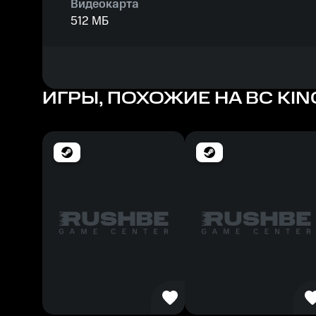
Видеокарта
512 МБ
Процессор
1 GHz
ИГРЫ, ПОХОЖИЕ НА BC KIN
Память
512 МБ
Место на диске
300 МБ