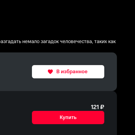
азгадать немало загадок человечества, таких как
В избранное
121
₽
Купить