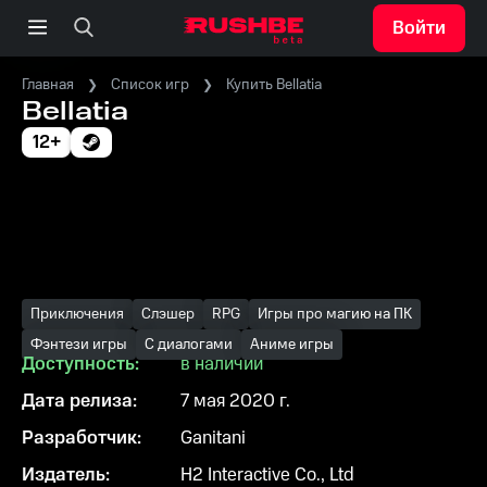
Войти
Главная
Список игр
Купить Bellatia
Bellatia
12+
Приключения
Слэшер
RPG
Игры про магию на ПК
Фэнтези игры
С диалогами
Аниме игры
Доступность:
в наличии
Дата релиза:
7 мая 2020 г.
Разработчик:
Ganitani
Издатель:
H2 Interactive Co., Ltd