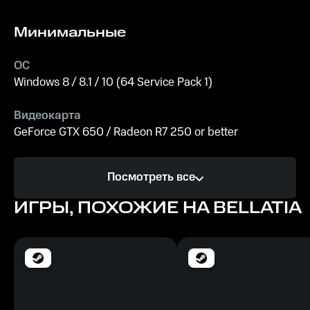
Минимальные
ОС
Windows 8 / 8.1 / 10 (64 Service Pack 1)
Видеокарта
GeForce GTX 650 / Radeon R7 250 or better
Процессор
Посмотреть все
Intel Core i5 / i7
ИГРЫ, ПОХОЖИЕ НА BELLATIA
Память
8 GB ОЗУ