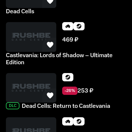
системах.
Dead Cells
469
₽
Castlevania: Lords of Shadow – Ultimate
Edition
253
₽
-
26
%
Dead Cells: Return to Castlevania
DLC