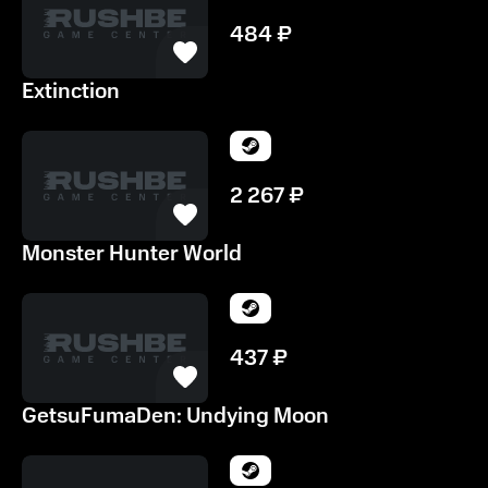
484
₽
Extinction
2 267
₽
Monster Hunter World
437
₽
GetsuFumaDen: Undying Moon