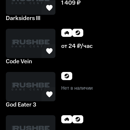
1 409
₽
Darksiders III
от
24
₽/час
Code Vein
Нет в наличии
God Eater 3