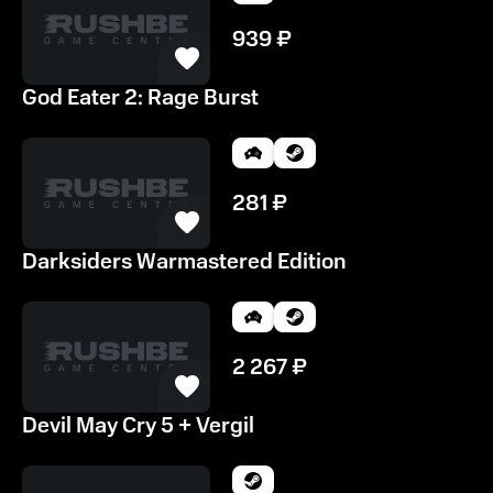
939
₽
God Eater 2: Rage Burst
281
₽
Darksiders Warmastered Edition
2 267
₽
Devil May Cry 5 + Vergil