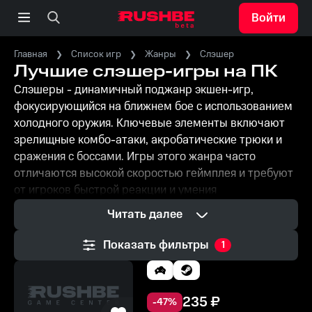
Войти
Главная
Список игр
Жанры
Слэшер
Лучшие слэшер-игры на ПК
Слэшеры - динамичный поджанр экшен-игр,
фокусирующийся на ближнем бое с использованием
холодного оружия. Ключевые элементы включают
зрелищные комбо-атаки, акробатические трюки и
сражения с боссами. Игры этого жанра часто
отличаются высокой скоростью геймплея и требуют
от игроков быстрой реакции и умения
комбинировать различные приемы. Популярные
Читать далее
игры-слэшеры, такие как Devil May Cry и Darksiders,
установили высокую планку для жанра, предлагая
Показать фильтры
1
глубокие боевые системы и харизматичных
персонажей. Слэшеры на ПК привлекают игроков,
которые ценят стильный экшен и возможность
235
₽
-
47
%
оттачивать свое мастерство в сложных боевых