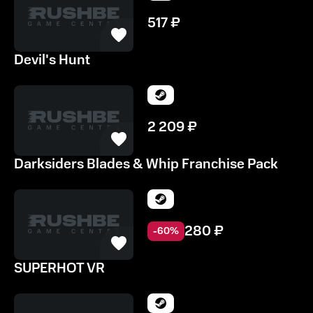
517
₽
Devil's Hunt
2 209
₽
Darksiders Blades & Whip Franchise Pack
280
₽
-
60
%
SUPERHOT VR