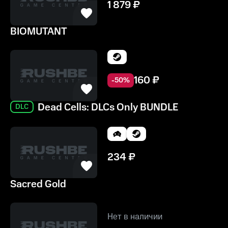
1 879
₽
BIOMUTANT
160
₽
-
50
%
Dead Cells: DLCs Only BUNDLE
DLC
234
₽
Sacred Gold
Нет в наличии