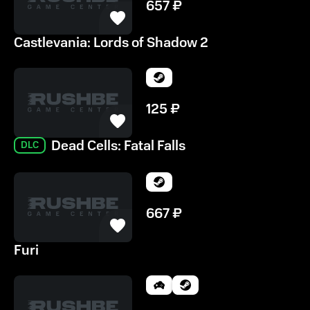
657
₽
Castlevania: Lords of Shadow 2
125
₽
Dead Cells: Fatal Falls
DLC
667
₽
Furi