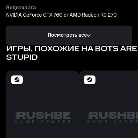
Видеокарта
NVIDIA GeForce GTX 760 or AMD Radeon R9 270
Процессор
Посмотреть все
Intel Core i3-6100
ИГРЫ, ПОХОЖИЕ НА BOTS ARE
Память
STUPID
1000 MB ОЗУ
Место на диске
250 MB