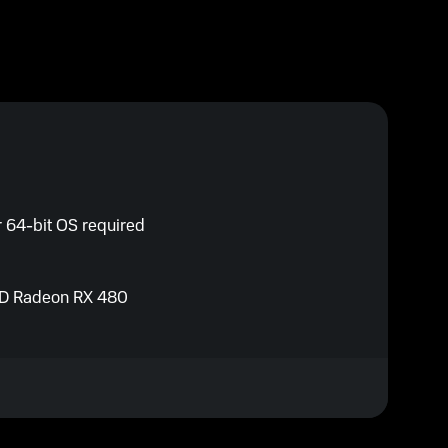
r 64-bit OS required
MD Radeon RX 480
, AMD FX 8120 @ 3.9 GHz