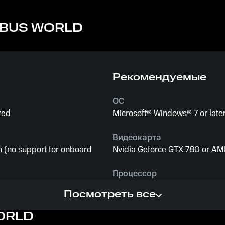
BUS WORLD
Рекомендуемые
ОС
red
Microsoft® Windows® 7 or late
Видеокарта
 (no support for onboard
Nvidia Geforce GTX 780 or A
Процессор
Intel Core i5 3470 @ 3.2 GHz
Посмотреть все
Память
ORLD
16 GB ОЗУ