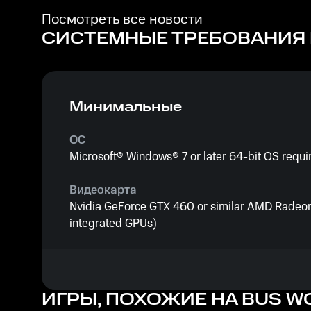
Посмотреть все новости
СИСТЕМНЫЕ ТРЕБОВАНИЯ
Минимальные
ОС
Microsoft® Windows® 7 or later 64-bit OS requi
Видеокарта
Nvidia GeForce GTX 460 or similar AMD Radeon
integrated GPUs)
Процессор
1.9ghz Intel i5-equivalent processor or higher
ИГРЫ, ПОХОЖИЕ НА BUS W
Память