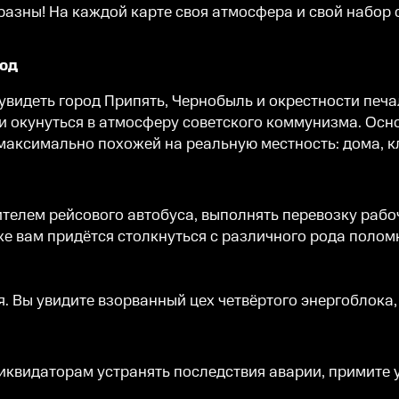
азны! На каждой карте своя атмосфера и свой набор 
год
увидеть город Припять, Чернобыль и окрестности печ
и окунуться в атмосферу советского коммунизма. Осно
максимально похожей на реальную местность: дома, к
телем рейсового автобуса, выполнять перевозку рабоч
же вам придётся столкнуться с различного рода полом
я. Вы увидите взорванный цех четвёртого энергоблока
иквидаторам устранять последствия аварии, примите у