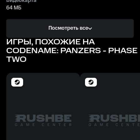
Видеокарта
64 МБ
Процессор
Посмотреть все
1 ГгЦ
ИГРЫ, ПОХОЖИЕ НА
Память
CODENAME: PANZERS - PHASE
256 МБ
TWO
Место на диске
4 ГБ
Минимальные
ОС
Windows XP
Видеокарта
64 МБ