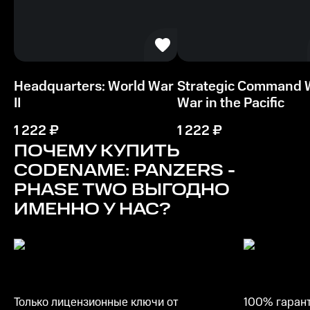
Процессор
1 ГгЦ
Память
Headquarters: World War
Strategic Command 
256 МБ
II
War in the Pacific
Место на диске
1 222
₽
1 222
₽
4 ГБ
ПОЧЕМУ КУПИТЬ
CODENAME: PANZERS -
PHASE TWO
ВЫГОДНО
ИМЕННО У НАС?
Только лицензионные ключи от
100% гарант