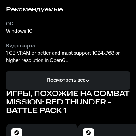
Рекомендуемые
ОС
Windows 10
Видеокарта
1 GB VRAM or better and must support 1024x768 or
higher resolution in OpenGL
Процессор
Посмотреть все
Pentium IV 2.8 GHz or equivalent speed AMD processor
or better
ИГРЫ, ПОХОЖИЕ НА COMBAT
MISSION: RED THUNDER -
Память
BATTLE PACK 1
8 GB ОЗУ
Место на диске
14 GB