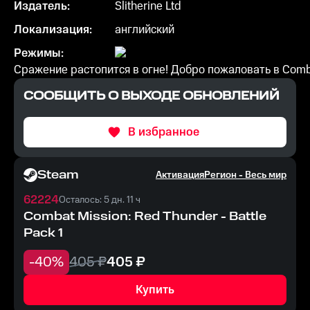
Издатель:
Slitherine Ltd
Локализация:
английский
Режимы:
Сражение растопится в огне! Добро пожаловать в Combat 
СООБЩИТЬ О ВЫХОДЕ ОБНОВЛЕНИЙ
В избранное
Steam
Активация
Регион -
Весь мир
62224
Осталось: 5 дн. 11 ч
Combat Mission: Red Thunder - Battle
Pack 1
-
40
%
405
₽
405
₽
Купить