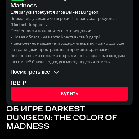
Madness
Для запуска требуется игра
Darkest Dungeon
Внимание, уважаемые игроки! Для запуска требуется:
"Darkest Dungeon".
Особенности дополнительного издания:
- Новая область на карте: Крестьянский двор!
- Бесконечное задание: продержитесь как можно дольше
за границами пространства и времени, сражаясь с
бесконечными волнами старых и новых врагов, с каждым
шагом всё ближе подходя к месту падения кометы.
- Новые причудливые украшения, которые предложит вам
Посмотреть все
прибывший в город торговец – ювелир. Однако не спешите
запасаться золотом – он продает их только за осколки
188
₽
кометы!
- Абсолютно новый тип противников: мельник и его верные
Купить
помощники обратились в жуткие пустые оболочки себя
прежних.
ОБ ИГРЕ
DARKEST
- 3 новых босса – Мельник, Нечто с далёких звёзд и,
DUNGEON: THE COLOR OF
наконец, сама Комета!
- Новые диковинки помогут поддержать боевой дух вашей
MADNESS
группы в борьбе с бесконечными ордами врагов.
- Расширьте свой город с помощью четырех новых зданий