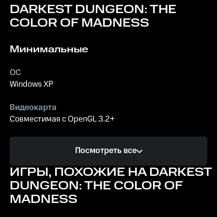
DARKEST DUNGEON: THE
COLOR OF MADNESS
Минимальные
ОС
Windows XP
Видеокарта
Совместимая с OpenGL 3.2+
Процессор
Посмотреть все
AMD Athlon X4 | Intel Core i5 4460
ИГРЫ, ПОХОЖИЕ НА DARKEST
Память
DUNGEON: THE COLOR OF
2 ГБ ОЗУ
MADNESS
Место на диске