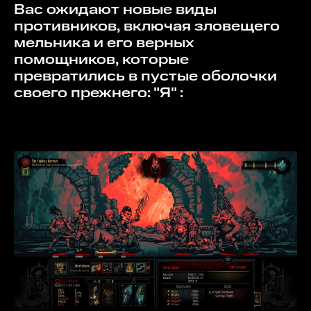
Вас ожидают новые виды
Предместья и пожните их плоды.
- Новые черты с уникальными и мощными эффектами!
противников, включая зловещего
- Множество новых музыкальных композиций за
мельника и его верных
авторством Стюарта Чатвуда.
помощников, которые
Вы готовы? - Тогда получайте уникальные ключи в перед к
превратились в пустые оболочки
победе!
своего прежнего: "Я" :