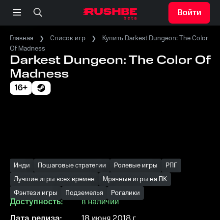
Войти
Главная
Список игр
Купить Darkest Dungeon: The Color
Of Madness
Darkest Dungeon: The Color Of
Madness
16+
Инди
Пошаговые стратегии
Ролевые игры
РПГ
Лучшие игры всех времен
Мрачные игры на ПК
Фэнтези игры
Подземелья
Рогалики
Доступность:
в наличии
Дата релиза:
18 июня 2018 г.