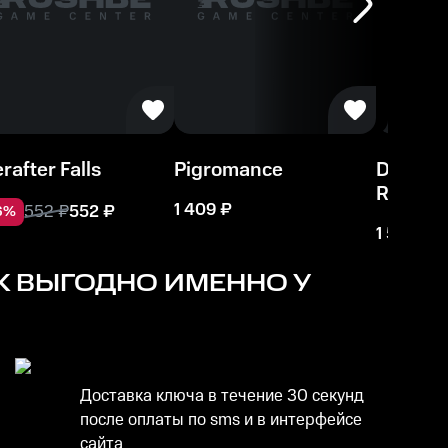
rafter Falls
Pigromance
DreamWo
Remix 
1 409
₽
552
₽
552
₽
6
%
1 504
₽
K
ВЫГОДНО ИМЕННО У
Доставка ключа в течение 30 секунд
после оплаты по sms и в интерфейсе
сайта