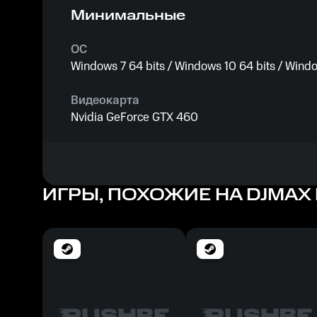
Минимальные
ОС
Windows 7 64 bits / Windows 10 64 bits / Windo
Видеокарта
Nvidia GeForce GTX 460
Процессор
Intel Core 2 Duo E8400
ИГРЫ, ПОХОЖИЕ НА DJMAX R
Память
4 ГБ
Место на диске
30 ГБ