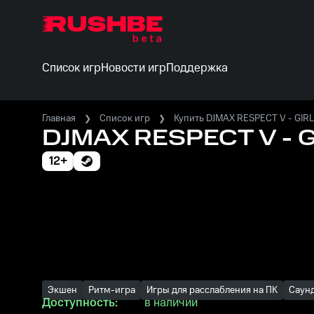
Список игр
Новости игр
Поддержка
Главная
Список игр
Купить DJMAX RESPECT V - GIR
DJMAX RESPECT V - 
12+
Экшен
Ритм-игра
Игры для расслабления на ПК
Саун
Доступность:
в наличии