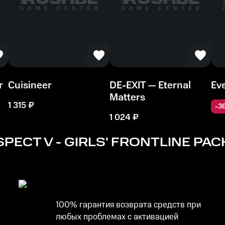
r
Cuisineer
DE-EXIT — Eternal
Eve
Matters
1 315
₽
-
3
1 024
₽
PECT V - GIRLS' FRONTLINE PAC
100% гарантия возврата средств при
любых проблемах с активацией