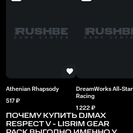
Athenian Rhapsody
DreamWorks All-Star
Racing
517
₽
1 222
₽
ПОЧЕМУ КУПИТЬ
DJMAX
RESPECT V - LISRIM GEAR
PACK
ВЫГОДНО ИМЕННО У