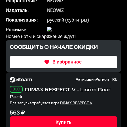
Разработчик:
NEOWIZ
Издатель:
NEOWIZ
Локализация:
русский (субтитры)
Режимы:
Новые ноты и снаряжение ждут!
СООБЩИТЬ О НАЧАЛЕ СКИДКИ
В избранное
Steam
Активация
Регион -
RU
DLC
DJMAX RESPECT V - Lisrim Gear
Pack
Для запуска требуется игра
DJMAX RESPECT V
563
₽
Купить