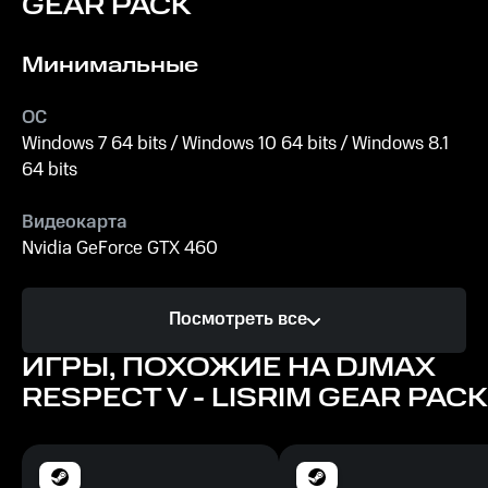
GEAR PACK
Минимальные
ОС
Windows 7 64 bits / Windows 10 64 bits / Windows 8.1
64 bits
Видеокарта
Nvidia GeForce GTX 460
Процессор
Посмотреть все
Intel Core 2 Duo E8400
ИГРЫ, ПОХОЖИЕ НА DJMAX
Память
RESPECT V - LISRIM GEAR PACK
4 ГБ
Место на диске
5 ГБ