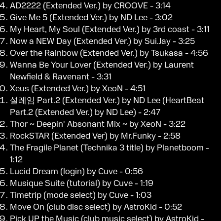
AD2222 (Extended Ver.) by CROOVE - 3:14
Give Me 5 (Extended Ver.) by ND Lee - 3:02
My Heart, My Soul (Extended Ver.) by 3rd coast - 3:11
Now a NEW Day (Extended Ver.) by Sui.Jay - 3:25
Over the Rainbow (Extended Ver.) by Tsukasa - 4:56
Wanna Be Your Lover (Extended Ver.) by Laurent
Newfield & Ravenant - 3:31
Xeus (Extended Ver.) by XeoN - 4:51
설레임 Part.2 (Extended Ver.) by ND Lee (HeartBeat
Part.2 (Extended Ver.) by ND Lee) - 2:47
Thor ~ Deepin' Absonant Mix ~ by XeoN - 3:22
RockSTAR (Extended Ver) by Mr.Funky - 2:58
The Fragile Planet (Technika 3 title) by Planetboom -
1:12
Lucid Dream (login) by Cuve - 0:56
Musique Suite (tutorial) by Cuve - 1:19
Timetrip (mode select) by Cuve - 1:03
Move On (club disc select) by AstroKid - 0:52
Pick UP the Music (club music select) by AstroKid -