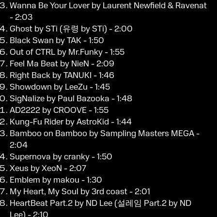
Wanna Be Your Lover by Laurent Newfield & Ravenat
- 2:03
Ghost by STi (유령 by STi) - 2:00
Black Swan by TAK - 1:50
Out of CTRL by Mr.Funky - 1:55
Feel Ma Beat by NieN - 2:09
Right Back by TANUKI - 1:46
Showdown by LeeZu - 1:45
SigNalize by Paul Bazooka - 1:48
AD2222 by CROOVE - 1:55
Kung-Fu Rider by AstroKid - 1:44
Bamboo on Bamboo by Sampling Masters MEGA -
2:04
Supernova by cranky - 1:50
Xeus by XeoN - 2:07
Emblem by makou - 1:30
My Heart, My Soul by 3rd coast - 2:01
HeartBeat Part.2 by ND Lee (설레임 Part.2 by ND
Lee) - 2:10