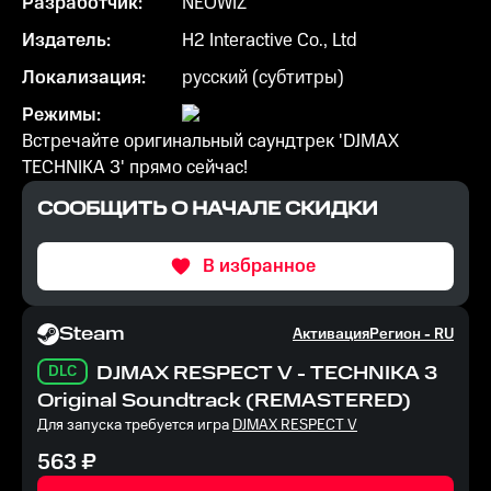
Разработчик:
NEOWIZ
Издатель:
H2 Interactive Co., Ltd
Локализация:
русский (субтитры)
Режимы:
Встречайте оригинальный саундтрек 'DJMAX
TECHNIKA 3' прямо сейчас!
СООБЩИТЬ О НАЧАЛЕ СКИДКИ
В избранное
Steam
Активация
Регион -
RU
DLC
DJMAX RESPECT V - TECHNIKA 3
Original Soundtrack (REMASTERED)
Для запуска требуется игра
DJMAX RESPECT V
563
₽