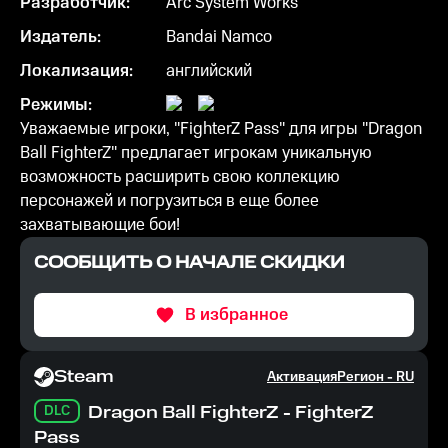
Разработчик:
Arc System Works
Издатель:
Bandai Namco
Локализация:
английский
Режимы:
Уважаемые игроки, "FighterZ Pass" для игры "Dragon
Ball FighterZ" предлагает игрокам уникальную
возможность расширить свою коллекцию
персонажей и погрузиться в еще более
захватывающие бои!
СООБЩИТЬ О НАЧАЛЕ СКИДКИ
В избранное
Steam
Активация
Регион -
RU
DLC
Dragon Ball FighterZ - FighterZ
Pass