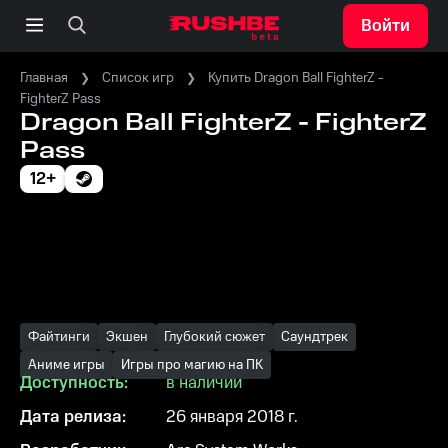
Войти
Главная
Список игр
Купить Dragon Ball FighterZ -
FighterZ Pass
Dragon Ball FighterZ - FighterZ
Pass
12+
Файтинги
Экшен
Глубокий сюжет
Саундтрек
Аниме игры
Игры про магию на ПК
Доступность:
в наличии
Дата релиза:
26 января 2018 г.