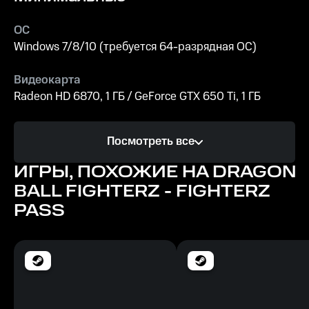
ОС
Windows 7/8/10 (требуется 64-разрядная ОС)
Видеокарта
Radeon HD 6870, 1 ГБ / GeForce GTX 650 Ti, 1 ГБ
Процессор
Посмотреть все
AMD FX-4350, 4,2 ГГц / Intel Core i5-3470, 3,20 ГГц
ИГРЫ, ПОХОЖИЕ НА DRAGON
Память
BALL FIGHTERZ - FIGHTERZ
4 ГБ ОЗУ
PASS
Место на диске
6 ГБ
Рекомендуемые