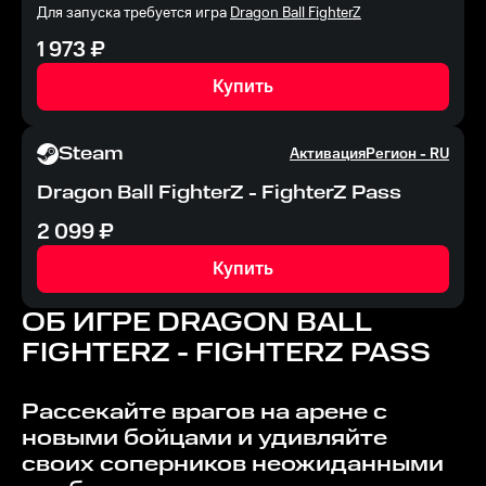
Для запуска требуется игра
Dragon Ball FighterZ
1 973
₽
Купить
Steam
Активация
Регион -
RU
Dragon Ball FighterZ - FighterZ Pass
2 099
₽
Купить
ОБ ИГРЕ
DRAGON BALL
FIGHTERZ - FIGHTERZ PASS
Рассекайте врагов на арене с
новыми бойцами и удивляйте
своих соперников неожиданными