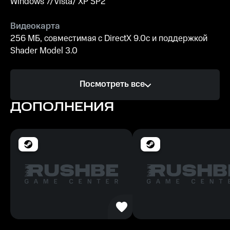
Windows 7/Vista/ XP SP2
Видеокарта
256 МБ, совместимая с DirectX 9.0c и поддержкой
Shader Model 3.0
Процессор
Посмотреть все
Двухъядерный с частотой 2 ГГц
ДОПОЛНЕНИЯ
Память
2 ГБ
Место на диске
2 ГБ свободного места
Рекомендуемые
ОС
Windows 7/Vista/ XP SP2