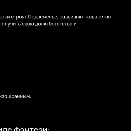
гроки строят Подземелье, развивают коварство
получить свою долю богатства и
 изощренным.
иле фэнтези: