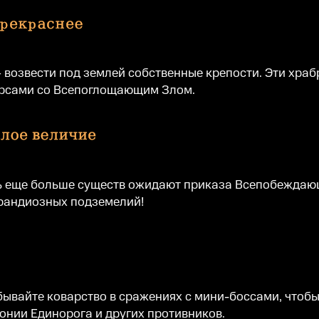
озвести под землей собственные крепости. Эти храбры
урсами со Всепоглощающим Злом.
рь еще больше существ ожидают приказа Всепобеждающ
грандиозных подземелий!
бывайте коварство в сражениях с мини-боссами, чтоб
онии Единорога и других противников.