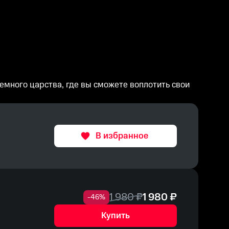
емного царства, где вы сможете воплотить свои
В избранное
1 980
₽
1 980
₽
-
46
%
Купить