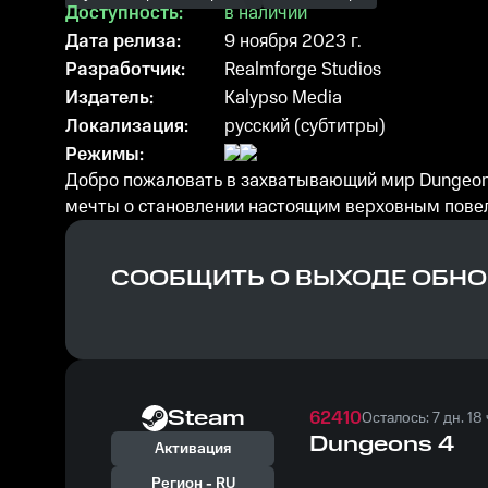
Доступность:
в наличии
Дата релиза:
9 ноября 2023 г.
Разработчик:
Realmforge Studios
Издатель:
Kalypso Media
Локализация:
русский (субтитры)
Режимы:
Добро пожаловать в захватывающий мир Dungeons 
мечты о становлении настоящим верховным пове
СООБЩИТЬ О ВЫХОДЕ ОБН
Steam
62410
Осталось: 7 дн. 18 
Dungeons 4
Активация
Регион -
RU