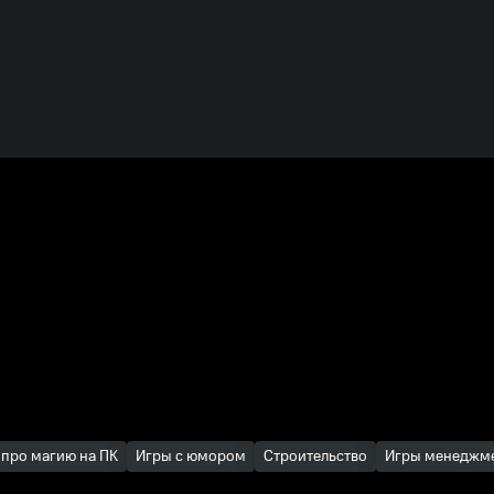
 про магию на ПК
Игры с юмором
Строительство
Игры менеджм