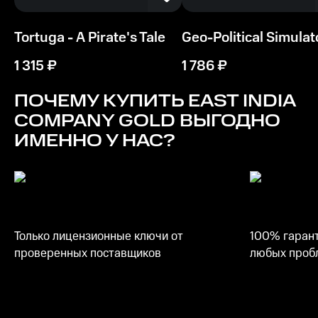
Pentium 4 2 ГГц
Tortuga - A Pirate's Tale
Geo-Political Simulat
Память
256 МБ
1 315
₽
1 786
₽
Место на диске
ПОЧЕМУ КУПИТЬ
EAST INDIA
3 ГБ
COMPANY GOLD
ВЫГОДНО
ИМЕННО У НАС?
Только лицензионные ключи от
100% гарант
проверенных поставщиков
любых пробл