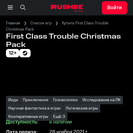
Войти
Главная
Список игр
Купить First Class Trouble
Christmas Pack
First Class Trouble Christmas
Pack
12+
Инди
Приключения
Головоломки
Исследование на ПК
Научная фантастика в играх
Логические игры
Кооперативные игры
Ещё: 3
Доступность:
в наличии
Дата релиза:
28 ноября 2021 г.