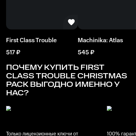
higher
Процессор
Intel Core i5 / AMD Ryzen 5 or higher
First Class Trouble
Machinika: Atlas
Память
8 GB ОЗУ
517
₽
545
₽
Место на диске
ПОЧЕМУ КУПИТЬ
FIRST
20 GB
CLASS TROUBLE CHRISTMAS
PACK
ВЫГОДНО ИМЕННО У
НАС?
Только лицензионные ключи от
100% гарант