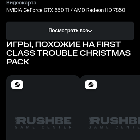
Видеокарта
NVIDIA GeForce GTX 650 Ti / AMD Radeon HD 7850
Процессор
Посмотреть все
Intel Core i3 / AMD Ryzen 3
ИГРЫ, ПОХОЖИЕ НА FIRST
Память
CLASS TROUBLE CHRISTMAS
4 GB ОЗУ
PACK
Место на диске
20 GB
Рекомендуемые
ОС
Windows 10 (64 bit)
Видеокарта
NVIDIA GeForce GTX 970 / AMD Radeon R9 280X or