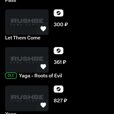
Pass
300
₽
Let Them Come
361
₽
Yaga - Roots of Evil
DLC
827
₽