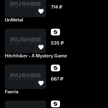
714
₽
UnMetal
535
₽
Hitchhiker - A Mystery Game
667
₽
Faeria