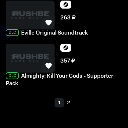
263
₽
Eville Original Soundtrack
DLC
357
₽
Almighty: Kill Your Gods - Supporter
DLC
Pack
1
2