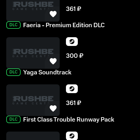
361
₽
Faeria - Premium Edition DLC
DLC
300
₽
Yaga Soundtrack
DLC
361
₽
First Class Trouble Runway Pack
DLC