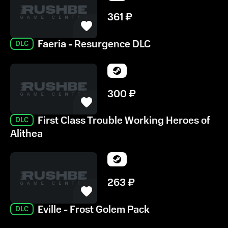
361
₽
Faeria - Resurgence DLC
DLC
300
₽
First Class Trouble Working Heroes of
DLC
Alithea
263
₽
Eville - Frost Golem Pack
DLC