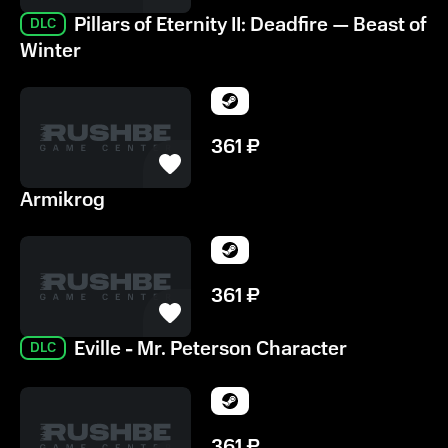
Pillars of Eternity II: Deadfire — Beast of
DLC
Winter
361
₽
Armikrog
361
₽
Eville - Mr. Peterson Character
DLC
361
₽