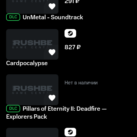
291
₽
UnMetal - Soundtrack
DLC
827
₽
Cardpocalypse
Нет в наличии
Pillars of Eternity II: Deadfire —
DLC
Explorers Pack