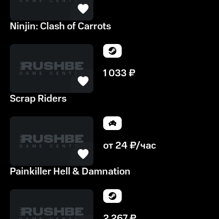
Ninjin: Clash of Carrots
1 033
₽
Scrap Riders
от
24
₽/час
Painkiller Hell & Damnation
2 267
₽