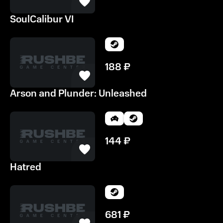
SoulCalibur VI
188
₽
Arson and Plunder: Unleashed
144
₽
Hatred
681
₽