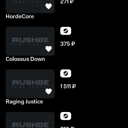
271
₽
HordeCore
375
₽
Colossus Down
1 511
₽
Raging Justice