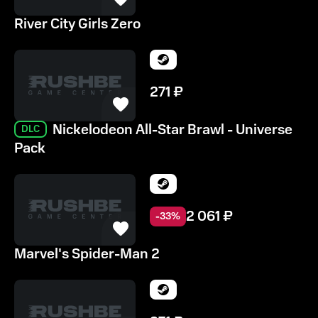
River City Girls Zero
271
₽
Nickelodeon All-Star Brawl - Universe
DLC
Pack
2 061
₽
-
33
%
Marvel's Spider-Man 2