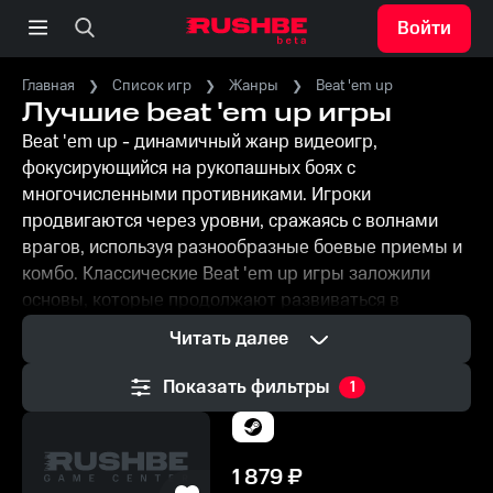
Войти
Главная
Список игр
Жанры
Beat 'em up
Лучшие beat 'em up игры
Beat 'em up - динамичный жанр видеоигр,
фокусирующийся на рукопашных боях с
многочисленными противниками. Игроки
продвигаются через уровни, сражаясь с волнами
врагов, используя разнообразные боевые приемы и
комбо. Классические Beat 'em up игры заложили
основы, которые продолжают развиваться в
современных играх. Beat 'em up на ПК часто
Читать далее
предлагают кооперативный режим, позволяя
игрокам объединяться с друзьями. Жанр привлекает
Показать фильтры
1
любителей динамичного экшена и тех, кто ценит
простой, но захватывающий геймплей.
1 879
₽