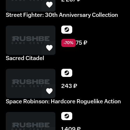
Street Fighter: 30th Anniversary Collection
75
₽
-
70
%
Sacred Citadel
243
₽
Space Robinson: Hardcore Roguelike Action
1 409
₽