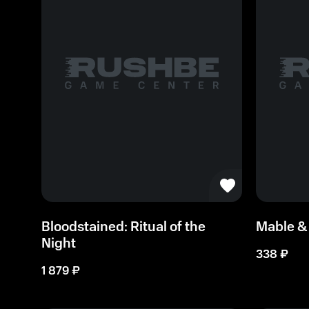
Bloodstained: Ritual of the
Mable &
Night
338
₽
1 879
₽