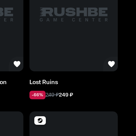
ion
Lost Ruins
249
₽
249
₽
-
66
%