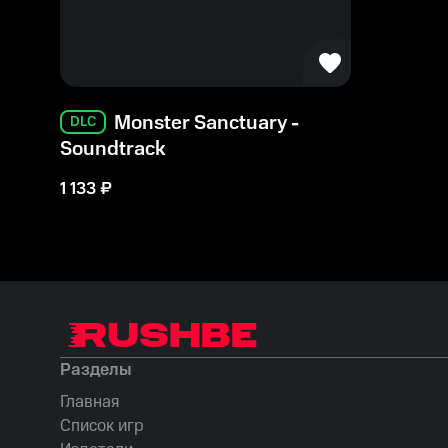
Monster Sanctuary -
DLC
Soundtrack
1 133
₽
Разделы
Главная
Список игр