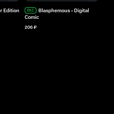
 Edition
Blasphemous - Digital
DLC
Comic
206
₽