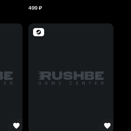
499
₽