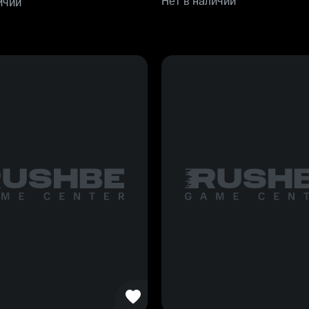
Нет в наличии
ичии