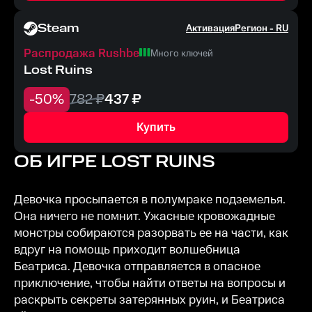
Steam
Активация
Регион -
RU
Распродажа Rushbe
Много ключей
Lost Ruins
-
50
%
782
₽
437
₽
Купить
ОБ ИГРЕ
LOST RUINS
Девочка просыпается в полумраке подземелья.
Она ничего не помнит. Ужасные кровожадные
монстры собираются разорвать ее на части, как
вдруг на помощь приходит волшебница
Беатриса. Девочка отправляется в опасное
приключение, чтобы найти ответы на вопросы и
раскрыть секреты затерянных руин, и Беатриса