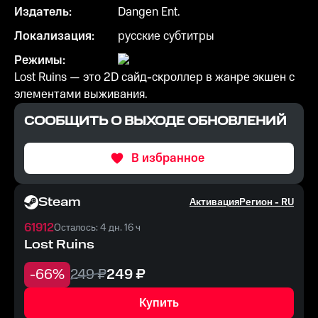
Издатель:
Dangen Ent.
Локализация:
русские субтитры
Режимы:
Lost Ruins — это 2D сайд-скроллер в жанре экшен с
элементами выживания.
СООБЩИТЬ О ВЫХОДЕ ОБНОВЛЕНИЙ
В избранное
Steam
Активация
Регион -
RU
61912
Осталось: 4 дн. 16 ч
Lost Ruins
-
66
%
249
₽
249
₽
Купить