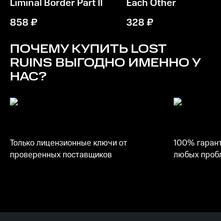
Liminal Border Part II
Each Other
Память
2 GB ОЗУ
858
₽
328
₽
Место на диске
ПОЧЕМУ КУПИТЬ
LOST
600 MB
RUINS
ВЫГОДНО ИМЕННО У
НАС?
Только лицензионные ключи от
100% гарант
проверенных поставщиков
любых пробл