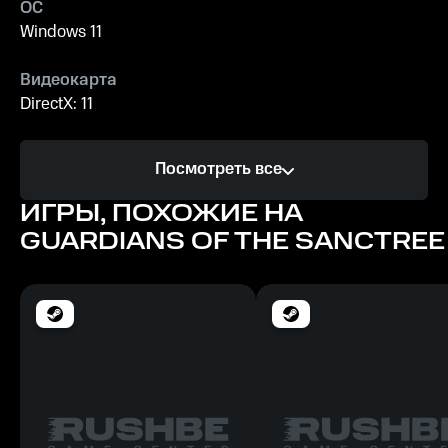
ОС
Windows 11
Видеокарта
DirectX: 11
Процессор
Посмотреть все
Intel Core i7-7700
ИГРЫ, ПОХОЖИЕ НА
Память
GUARDIANS OF THE SANCTREE
16 ГБ ОЗУ
Место на диске
15 ГБ
Минимальные
ОС
Windows 10, 64-разрядная