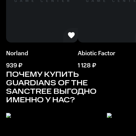
Видеокарта
DirectX: 11
Процессор
Intel Core i5-6500
Norland
Abiotic Factor
Память
12 ГБ ОЗУ
939
₽
1 128
₽
ПОЧЕМУ КУПИТЬ
Место на диске
GUARDIANS OF THE
7 ГБ
SANCTREE
ВЫГОДНО
ИМЕННО У НАС?