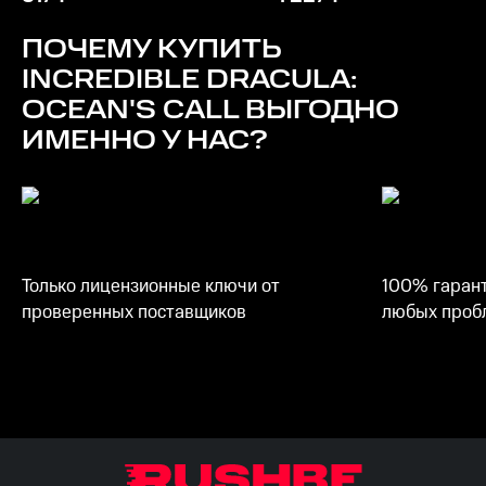
Место на диске
500 МБ
ПОЧЕМУ КУПИТЬ
INCREDIBLE DRACULA:
OCEAN'S CALL
ВЫГОДНО
ИМЕННО У НАС?
Только лицензионные ключи от
100% гарант
проверенных поставщиков
любых пробл