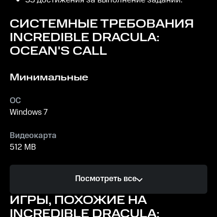
33 достижения за выполнение заданий.
СИСТЕМНЫЕ ТРЕБОВАНИЯ
INCREDIBLE DRACULA:
OCEAN'S CALL
Минимальные
ОС
Windows 7
Видеокарта
512 MB
Процессор
Посмотреть все
2.0 GHz
ИГРЫ, ПОХОЖИЕ НА
Память
INCREDIBLE DRACULA: