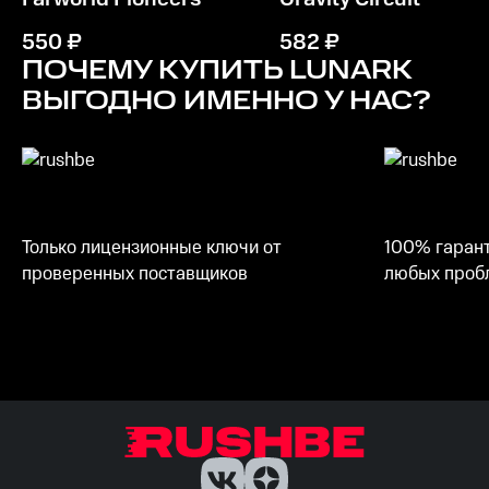
Память
550
₽
582
₽
1 ГБ ОЗУ
ПОЧЕМУ КУПИТЬ
LUNARK
ВЫГОДНО ИМЕННО У НАС?
Место на диске
200 MБ
Только лицензионные ключи от
100% гарант
проверенных поставщиков
любых пробл