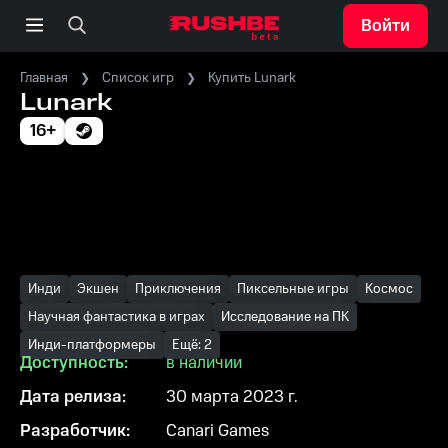
Войти
Главная
Список игр
Купить Lunark
Lunark
16+
Инди
Экшен
Приключения
Пиксельные игры
Космос
Научная фантастика в играх
Исследование на ПК
Инди-платформеры
Ещё: 2
Доступность:
в наличии
Дата релиза:
30 марта 2023 г.
Разработчик:
Canari Games