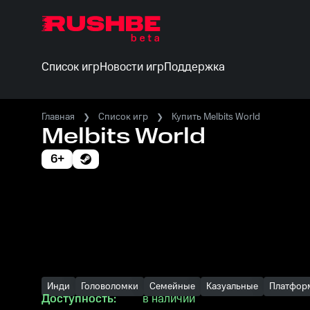
Список игр
Новости игр
Поддержка
Главная
Список игр
Купить Melbits World
Melbits World
6+
Инди
Головоломки
Семейные
Казуальные
Платфор
Доступность:
в наличии