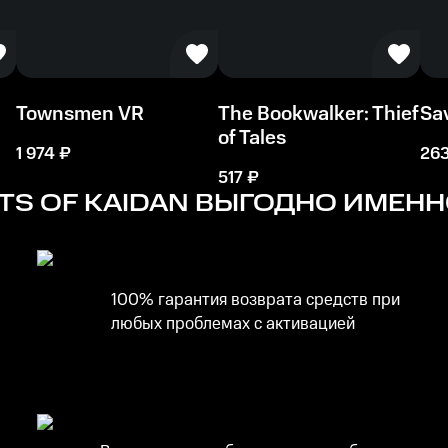
Townsmen VR
The Bookwalker: Thief
Sav
of Tales
1 974
₽
26
517
₽
S OF KAIDAN
ВЫГОДНО ИМЕННО
100% гарантия возврата средств при
любых проблемах с активацией