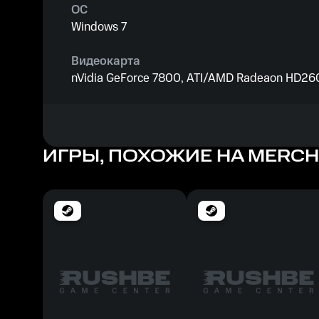
ОС
Windows 7
Видеокарта
nVidia GeForce 7800, ATI/AMD Radeaon HD2
Процессор
Dual core from Intel or AMD at 2.8 GHz
ИГРЫ, ПОХОЖИЕ НА MERCH
Место на диске
2 GB