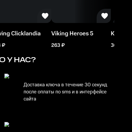
ing Clicklandia
Viking Heroes 5
Kredoli
3
₽
263
₽
361
₽
 У НАС?
Доставка ключа в течение 30 секунд
после оплаты по sms и в интерфейсе
сайта