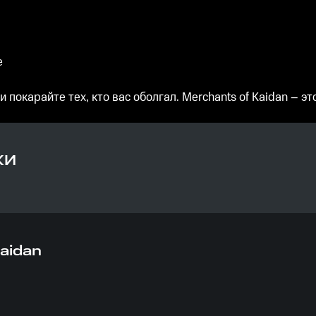
е
 покарайте тех, кто вас оболгал. Merchants of Kaidan – эт
КИ
Kaidan