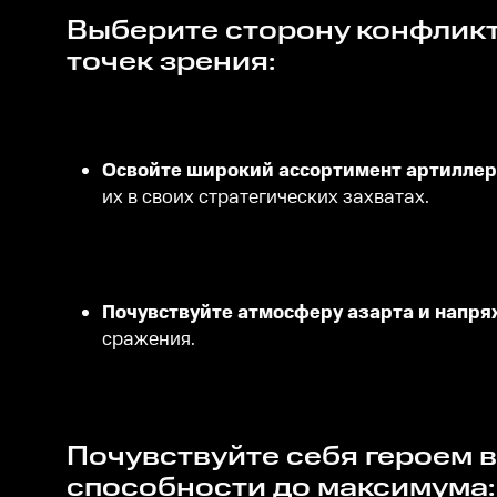
Выберите сторону конфликта из пяти доступных фракций и взгляните на войну с разных
точек зрения:
Освойте широкий ассортимент артиллер
их в своих стратегических захватах.
Почувствуйте атмосферу азарта и напря
сражения.
Почувствуйте себя героем величайших сражений и прокачайте свои тактические
способности до максимума: