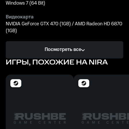
Windows 7 (64 Bit)
Видеокарта
NVIDIA GeForce GTX 470 (1GB) / AMD Radeon HD 6870
(1GB)
Процессор
Посмотреть все
Intel i5 3570K (3.4 GHz) / AMD Ryzen 3 2200G (3.5
GHz)
ИГРЫ, ПОХОЖИЕ НА NIRA
Память
4 GB ОЗУ
Место на диске
200 MB
Рекомендуемые
ОС