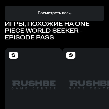
Процессор
Посмотреть все
Intel Core i5-2300 or AMD A10-7850K
ИГРЫ, ПОХОЖИЕ НА ONE
Память
PIECE WORLD SEEKER -
4 GB ОЗУ
EPISODE PASS
Место на диске
25 GB