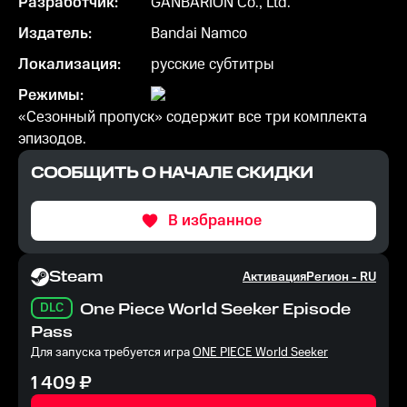
Разработчик:
GANBARION Co., Ltd.
Издатель:
Bandai Namco
Локализация:
русские субтитры
Режимы:
«Сезонный пропуск» содержит все три комплекта
эпизодов.
СООБЩИТЬ О НАЧАЛЕ СКИДКИ
В избранное
Steam
Активация
Регион -
RU
DLC
One Piece World Seeker Episode
Pass
Для запуска требуется игра
ONE PIECE World Seeker
1 409
₽