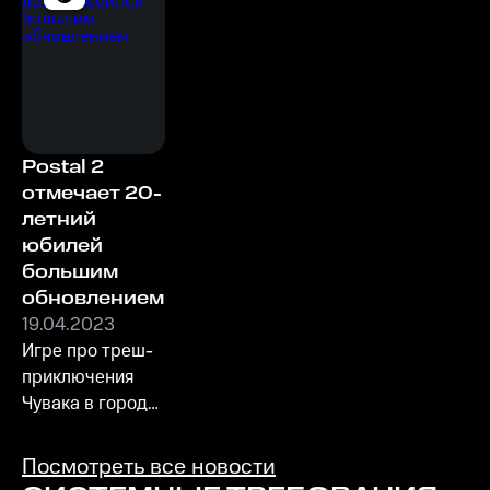
Postal 2
отмечает 20-
летний
юбилей
большим
обновлением
19.04.2023
Игре про треш-
приключения
Чувака в городе
Парадайз
исполнилось 20
Посмотреть все новости
лет. В честь