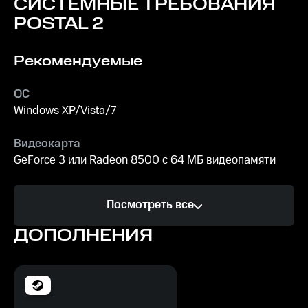
СИСТЕМНЫЕ ТРЕБОВАНИЯ
этого
POSTAL 2
разработчики
выкатили
Рекомендуемые
большое
обновление. Что
нового -
ОС
рассказываем в
Windows XP/Vista/7
нашем
новостном
Видеокарта
блоге.
GeForce 3 или Radeon 8500 с 64 МБ видеопамяти
Процессор
Посмотреть все
с тактовой частотой 1,2 ГГц
ДОПОЛНЕНИЯ
Память
384 МБ
Место на диске