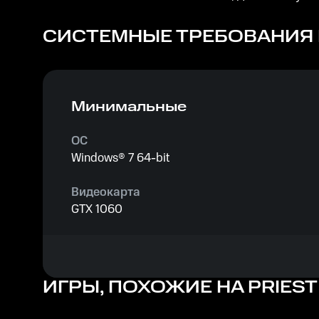
СИСТЕМНЫЕ ТРЕБОВАНИЯ
Минимальные
ОС
Windows® 7 64-bit
Видеокарта
GTX 1060
Процессор
i5-4670K
ИГРЫ, ПОХОЖИЕ НА PRIEST
Память
12 GB ОЗУ