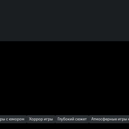
гры с юмором
Хоррор игры
Глубокий сюжет
Атмосферные игры 