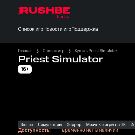
Список игр
Новости игр
Поддержка
Главная
Список игр
Купить Priest Simulator
Priest Simulator
16+
Экшен
Симуляторы
Хоррор
Мрачные игры на ПК
И
Доступность:
временно нет в наличии