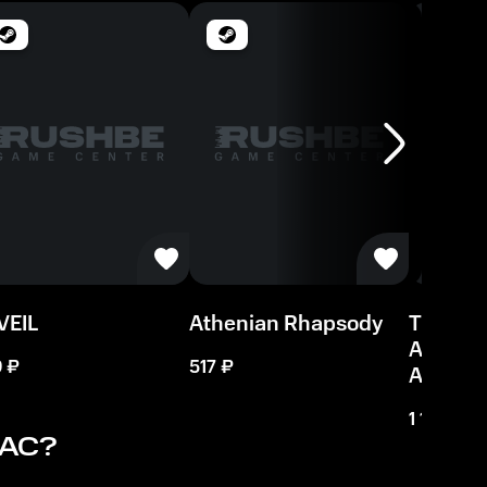
VEIL
Athenian Rhapsody
The Dar
Antholo
9
₽
517
₽
Ashes
1 174
₽
АС?