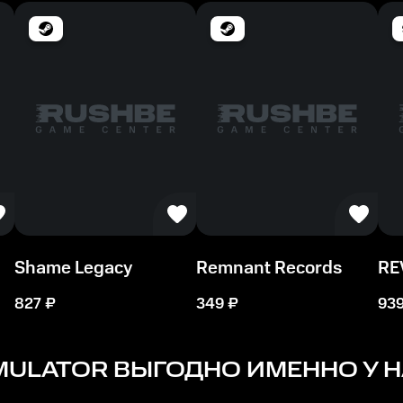
Место на диске
10 GB
Shame Legacy
Remnant Records
RE
827
₽
349
₽
93
IMULATOR
ВЫГОДНО ИМЕННО У Н