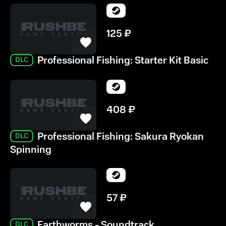
125
₽
Professional Fishing: Starter Kit Basic
DLC
408
₽
Professional Fishing: Sakura Ryokan
DLC
Spinning
57
₽
Earthworms - Soundtrack
DLC