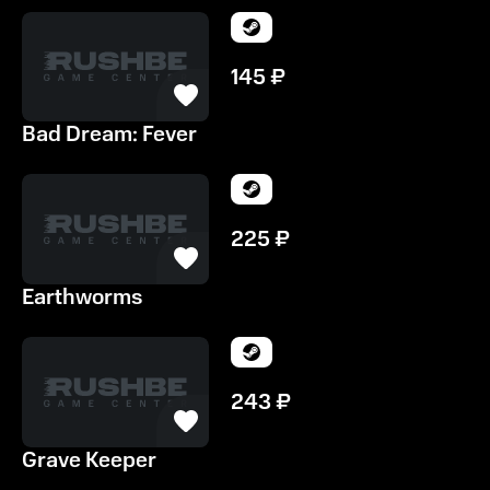
145
₽
Bad Dream: Fever
225
₽
Earthworms
243
₽
Grave Keeper