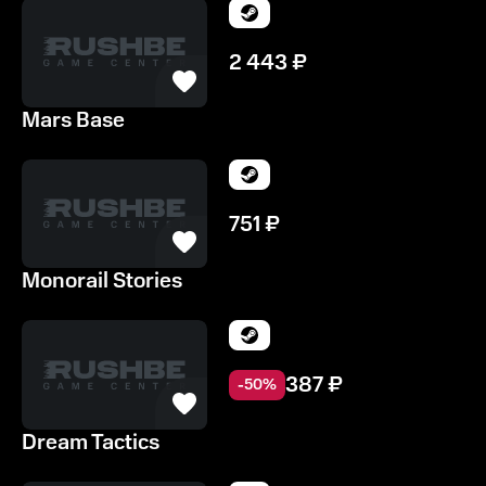
2 443
₽
Mars Base
751
₽
Monorail Stories
387
₽
-
50
%
Dream Tactics