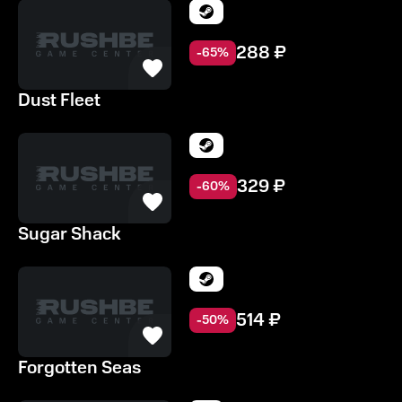
288
₽
-
65
%
Dust Fleet
329
₽
-
60
%
Sugar Shack
514
₽
-
50
%
Forgotten Seas