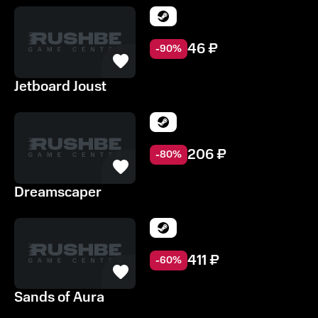
46
₽
-
90
%
Jetboard Joust
206
₽
-
80
%
Dreamscaper
411
₽
-
60
%
Sands of Aura