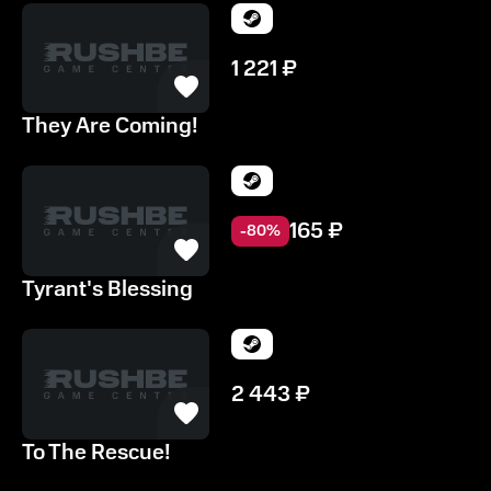
1 221
₽
They Are Coming!
165
₽
-
80
%
Tyrant's Blessing
2 443
₽
To The Rescue!