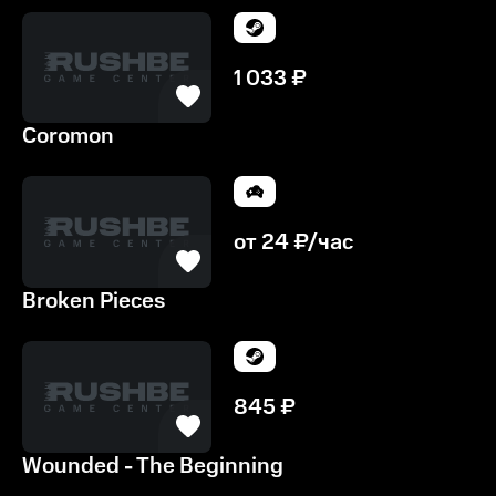
1 033
₽
Coromon
от
24
₽/час
Broken Pieces
845
₽
Wounded - The Beginning