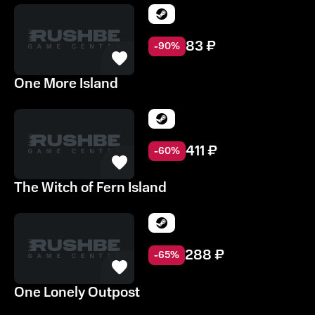
83
₽
-
90
%
One More Island
411
₽
-
60
%
The Witch of Fern Island
288
₽
-
65
%
One Lonely Outpost