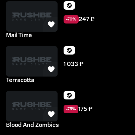
247
₽
-
70
%
Mail Time
1 033
₽
Terracotta
175
₽
-
75
%
Blood And Zombies