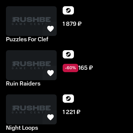
1 879
₽
Puzzles For Clef
165
₽
-
60
%
Ruin Raiders
1 221
₽
Night Loops