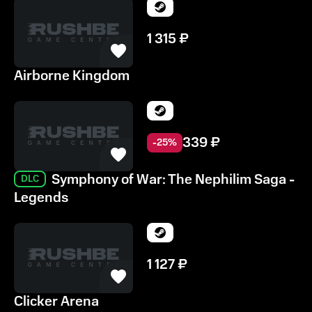
1 315
₽
Airborne Kingdom
339
₽
-
25
%
Symphony of War: The Nephilim Saga -
DLC
Legends
1 127
₽
Clicker Arena