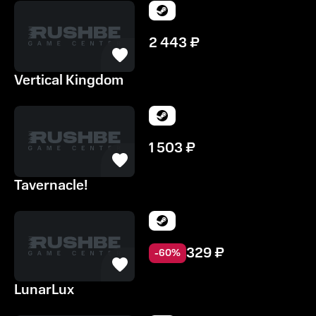
2 443
₽
Vertical Kingdom
1 503
₽
Tavernacle!
329
₽
-
60
%
LunarLux