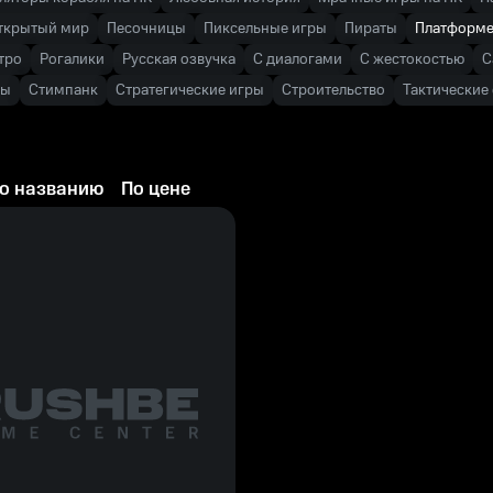
ткрытый мир
Песочницы
Пиксельные игры
Пираты
Платформ
тро
Рогалики
Русская озвучка
С диалогами
С жестокостью
С
ры
Стимпанк
Стратегические игры
Строительство
Тактические
о названию
По цене