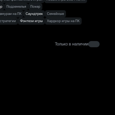
ер
Подземелья
Покер
амураи на ПК
Саундтрек
Семейные
 стратегии
Фэнтези игры
Хардкор игры на ПК
Только в наличии