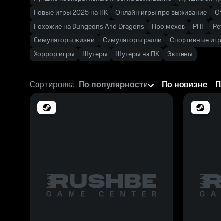
Новые игры 2025 на ПК
Онлайн игры про выживание
О
Похожие на Dungeons And Dragons
Про мехов
РПГ
Ре
Симуляторы жизни
Симуляторы ралли
Спортивные иг
Хоррор игры
Шутеры
Шутеры на ПК
Экшены
Сортировка
По популярности
По новизне
П