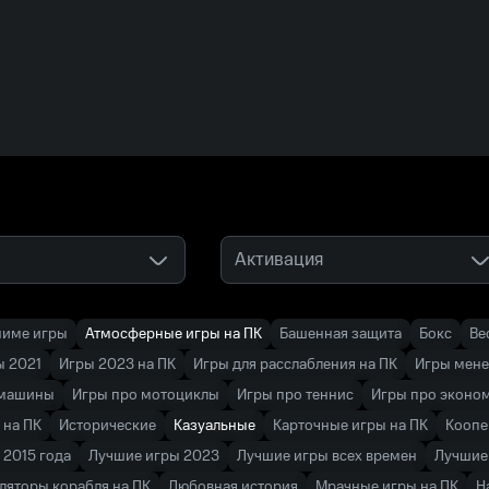
Активация
ниме игры
Атмосферные игры на ПК
Башенная защита
Бокс
Ве
ы 2021
Игры 2023 на ПК
Игры для расслабления на ПК
Игры мен
 машины
Игры про мотоциклы
Игры про теннис
Игры про эконо
 на ПК
Исторические
Казуальные
Карточные игры на ПК
Коопе
 2015 года
Лучшие игры 2023
Лучшие игры всех времен
Лучшие 
ляторы корабля на ПК
Любовная история
Мрачные игры на ПК
Н