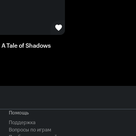
 A Tale of Shadows
Помощь
Поддержка
Вопросы по играм