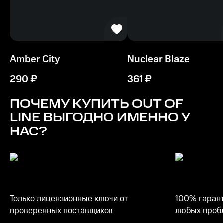
NVIDIA GeForce 6500, ATI Radeon X1550
Процессор
Intel Core i5 2500 или AMD FX 6350
Amber City
Nuclear Blaze
Память
2 ГБ ОЗУ
290
₽
361
₽
Место на диске
ПОЧЕМУ КУПИТЬ
OUT OF
500 MБ
LINE
ВЫГОДНО ИМЕННО У
НАС?
Только лицензионные ключи от
100% гарант
проверенных поставщиков
любых пробл