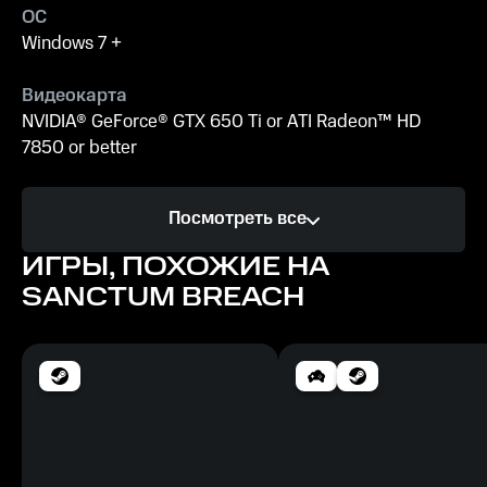
ОС
Windows 7 +
Видеокарта
NVIDIA® GeForce® GTX 650 Ti or ATI Radeon™ HD
7850 or better
Процессор
Посмотреть все
x86-compatible 2.6GHz or better
ИГРЫ, ПОХОЖИЕ НА
Память
SANCTUM BREACH
5 GB ОЗУ
Место на диске
10 GB
Рекомендуемые