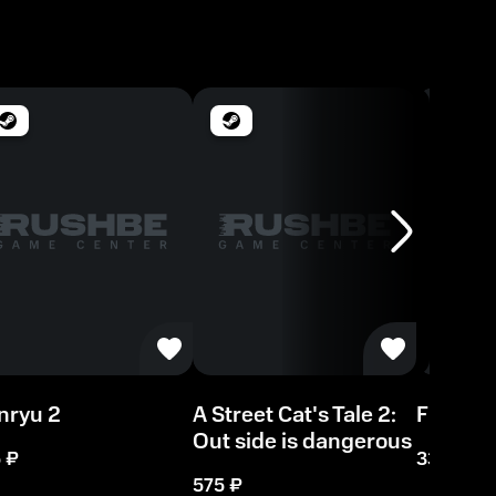
nryu 2
A Street Cat's Tale 2:
Frogun
Out side is dangerous
5
₽
338
₽
575
₽