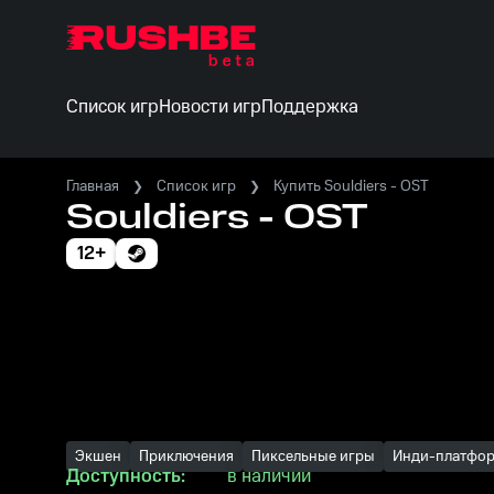
Список игр
Новости игр
Поддержка
Главная
Список игр
Купить Souldiers - OST
Souldiers - OST
12+
Экшен
Приключения
Пиксельные игры
Инди-платфо
Доступность:
в наличии