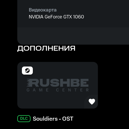
Видеокарта
NVIDIA GeForce GTX 1060
Процессор
2.4 GHz
ДОПОЛНЕНИЯ
Память
8 ГБ
Souldiers - OST
DLC