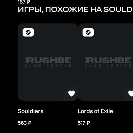
187
₽
ИГРЫ, ПОХОЖИЕ НА SOULDI
Souldiers
Lords of Exile
563
₽
517
₽