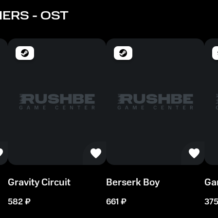
ERS - OST
Gravity Circuit
Berserk Boy
Ga
582
₽
661
₽
37