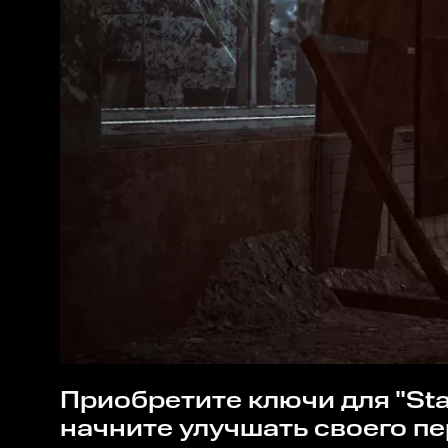
Приобретите ключи для "Stalcraft - Стандартные запчасти (25 шт.)" на сайте Rushbe.ru и
начните улучшать своего п