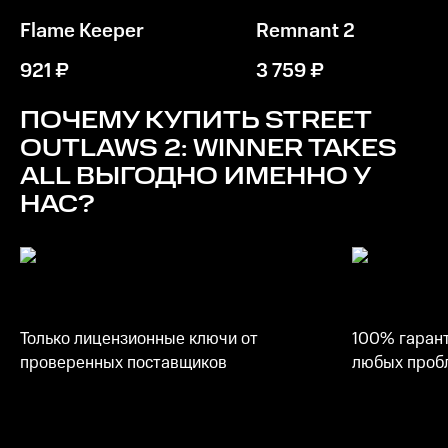
Память
Flame Keeper
Remnant 2
16 GB ОЗУ
921
₽
3 759
₽
Место на диске
25 GB
ПОЧЕМУ КУПИТЬ
STREET
OUTLAWS 2: WINNER TAKES
ALL
ВЫГОДНО ИМЕННО У
НАС?
Только лицензионные ключи от
100% гарант
проверенных поставщиков
любых пробл