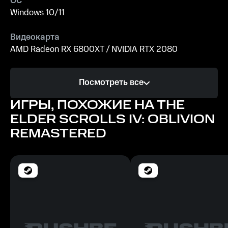
ОС
Windows 10/11
Видеокарта
AMD Radeon RX 6800XT / NVIDIA RTX 2080
Процессор
Посмотреть все
AMD Ryzen 5 3600X / Intel Core i5-10600K
ИГРЫ, ПОХОЖИЕ НА THE
Память
ELDER SCROLLS IV: OBLIVION
32 GB ОЗУ
REMASTERED
Место на диске
125 GB
Минимальные
ОС
Windows 10