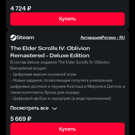
4 724
₽
Купить
Steam
Активация
Регион -
RU
The Elder Scrolls IV: Oblivion
Remastered - Deluxe Edition
В состав deluxe-издания The Elder Scrolls IV: Oblivion
Remastered входят:
- Цифровая версия основной игры
- Новые задания, позволяющие получить уникальные
цифровые доспехи и оружие Акатоша и Мерунеса Дагона, а
также комплекты брони для лошади
- Цифровой артбук и саундтрек (в виде приложения)
- Мини-дополнения Fighter’s Stronghold, Spell Tomes, The
Посмотреть все
Vile Lair, Mehrunes’ Razor, The Thieves Den, Wizard’s Tower,
The Orrery и Horse Armor Pack
5 669
₽
Купить