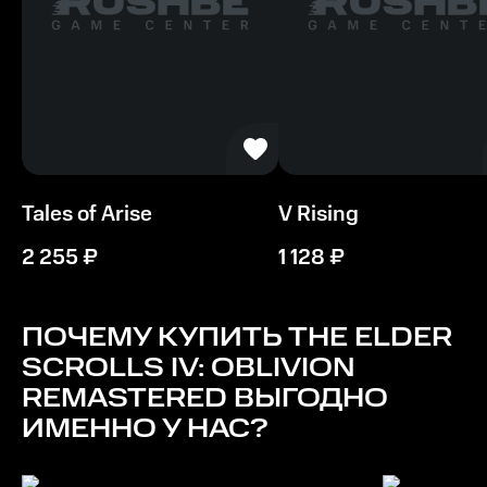
Видеокарта
AMD Radeon RX 5700 / NVIDIA GeForce 1070 Ti
Процессор
AMD Ryzen 5 2600X / Intel Core i7-6800K
Память
Tales of Arise
V Rising
16 GB ОЗУ
2 255
₽
1 128
₽
Место на диске
125 GB
ПОЧЕМУ КУПИТЬ
THE ELDER
SCROLLS IV: OBLIVION
REMASTERED
ВЫГОДНО
ИМЕННО У НАС?