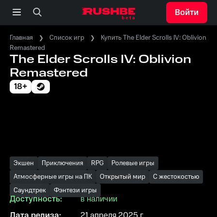
Войти
Главная
Список игр
Купить The Elder Scrolls IV: Oblivion
Remastered
The Elder Scrolls IV: Oblivion
Remastered
18+
Экшен
Приключения
RPG
Ролевые игры
Атмосферные игры на ПК
Открытый мир
С жестокостью
Саундтрек
Фэнтези игры
Доступность:
в наличии
Дата релиза:
21 апреля 2025 г.