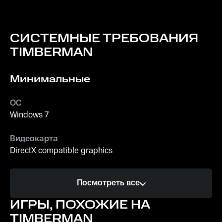
СИСТЕМНЫЕ ТРЕБОВАНИЯ
TIMBERMAN
Минимальные
ОС
Windows 7
Видеокарта
DirectX compatible graphics
Процессор
Посмотреть все
1.0 GHz Processor
ИГРЫ, ПОХОЖИЕ НА
Память
TIMBERMAN