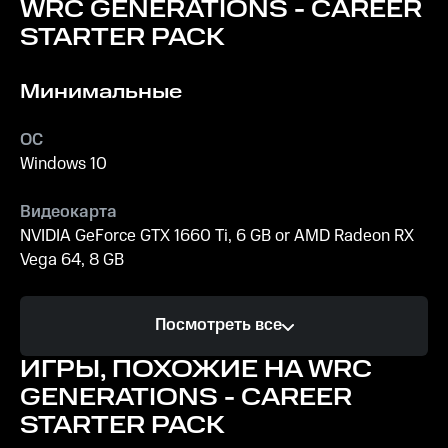
WRC GENERATIONS - CAREER
STARTER PACK
Минимальные
ОС
Windows 10
Видеокарта
NVIDIA GeForce GTX 1660 Ti, 6 GB or AMD Radeon RX
Vega 64, 8 GB
Процессор
Посмотреть все
Intel Core i7-4790K or AMD Ryzen 5 2600
ИГРЫ, ПОХОЖИЕ НА WRC
Память
GENERATIONS - CAREER
12 GB ОЗУ
STARTER PACK