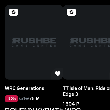
WRC Generations
TT Isle of Man: Ride o
Edge 3
751
₽
75
₽
-
90
%
1 504
₽