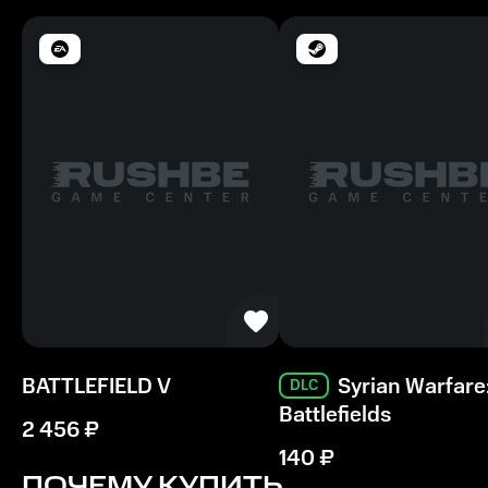
Место на диске
30 ГБ
Минимальные
ОС
32-разрядная Windows 8
Видеокарта
(AMD): AMD Radeon HD 3870, (NVIDIA): Nvidia
GeForce 8800 GT
Процессор
(AMD): Athlon X2 2,8 ГГц, (Intel): Core 2 Duo 2,4 ГГц
BATTLEFIELD V
Syrian Warfare
DLC
Battlefields
Память
2 456
₽
4 ГБ ОЗУ
140
₽
ПОЧЕМУ КУПИТЬ