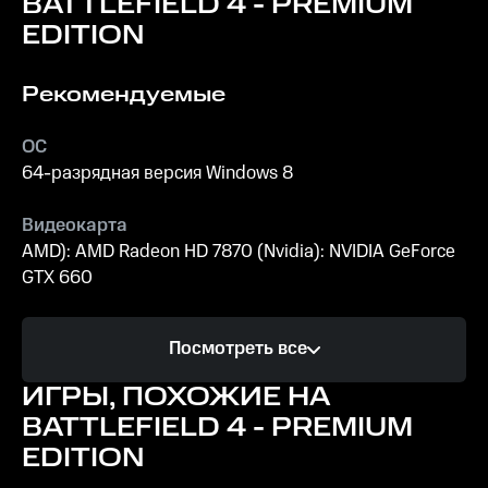
BATTLEFIELD 4 - PREMIUM
новые грани
EDITION
многогранного
мира видеоигр!
Рекомендуемые
ОС
64-разрядная версия Windows 8
Видеокарта
AMD): AMD Radeon HD 7870 (Nvidia): NVIDIA GeForce
GTX 660
Процессор
Посмотреть все
(AMD): шестиядерный процессор (Intel):
четырехъядерный
ИГРЫ, ПОХОЖИЕ НА
BATTLEFIELD 4 - PREMIUM
Память
EDITION
8 ГБ ОЗУ