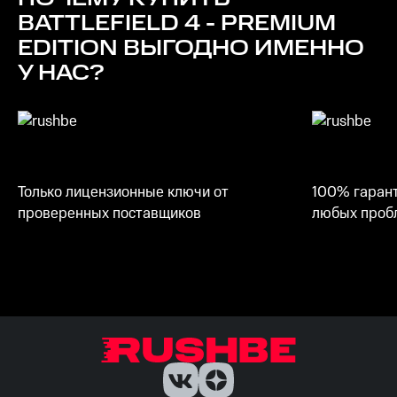
Место на диске
BATTLEFIELD 4 - PREMIUM
30 ГБ
EDITION
ВЫГОДНО ИМЕННО
У НАС?
Только лицензионные ключи от
100% гарант
проверенных поставщиков
любых пробл