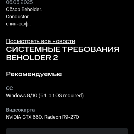
06.05.2025
Обзор Beholder:
Conductor -
спин-офф
культовой
антиутопии, где
Посмотреть все новости
вы берёте на
СИСТЕМНЫЕ ТРЕБОВАНИЯ
себя роль
BEHOLDER 2
Проводника,
управляющего
Рекомендуемые
поездом и
принимающего
судьбоносные
ОС
решения.
Windows 8/10 (64-bit OS required)
Видеокарта
NVIDIA GTX 660, Radeon R9-270
Процессор