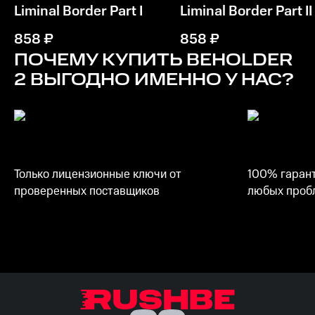
Intel Core 2 Quad Q6600 @ 2.4 GHz, AMD FX 8120 @
Liminal Border Part I
Liminal Border Part II
3.1 GHz
858
₽
858
₽
Память
ПОЧЕМУ КУПИТЬ
BEHOLDER
4 GB
2
ВЫГОДНО ИМЕННО У НАС?
Место на диске
4 GB
Только лицензионные ключи от
100% гарант
проверенных поставщиков
любых пробл